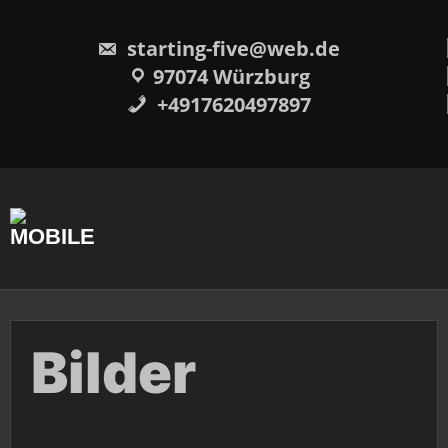
Skip
to
content
starting-five@web.de
97074 Würzburg
+4917620497897
Bilder