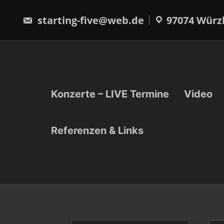
Skip
to
starting-five@web.de
97074 Würz
content
Konzerte – LIVE Termine
Video
Referenzen & Links