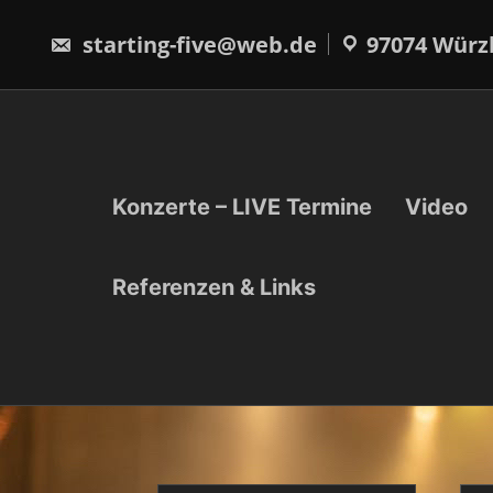
Skip
to
starting-five@web.de
97074 Würz
content
Konzerte – LIVE Termine
Video
Referenzen & Links