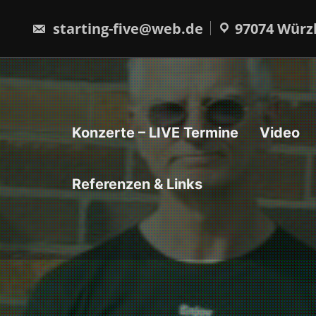
Skip
to
starting-five@web.de
97074 Würz
content
Konzerte – LIVE Termine
Video
Referenzen & Links