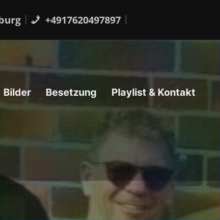
burg
+4917620497897
Bilder
Besetzung
Playlist & Kontakt