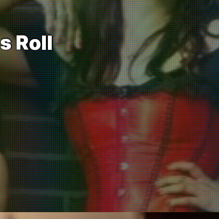
s
R
o
l
l