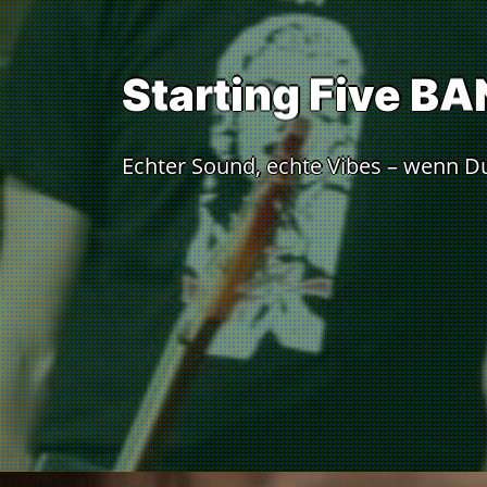
S
t
a
r
t
i
n
g
F
i
v
e
B
A
Echter Sound, echte Vibes – wenn Du 