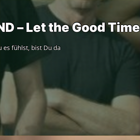
N
D
–
L
e
t
t
h
e
G
o
o
d
T
i
m
e
es fühlst, bist Du da