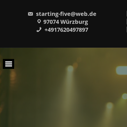
Skip
to
content
starting-five@web.de
97074 Würzburg
+4917620497897