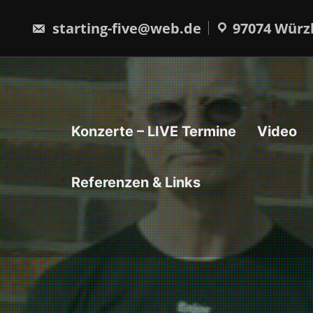
Skip
to
starting-five@web.de
97074 Würz
content
Konzerte – LIVE Termine
Video
Referenzen & Links