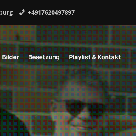
burg
+4917620497897
Bilder
Besetzung
Playlist & Kontakt